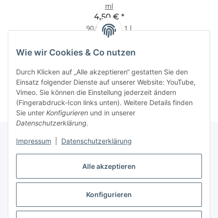
ml
4,50 €
*
90,00 € pro 1 l
Wie wir Cookies & Co nutzen
Durch Klicken auf „Alle akzeptieren“ gestatten Sie den
Kategorien
Einsatz folgender Dienste auf unserer Website: YouTube,
Vimeo. Sie können die Einstellung jederzeit ändern
(Fingerabdruck-Icon links unten). Weitere Details finden
Sie unter
Konfigurieren
und in unserer
Datenschutzerklärung
.
Impressum
|
Datenschutzerklärung
Gesetzliche Informationen
Alle akzeptieren
Konfigurieren
Vertrag widerrufen
* Alle Preise inkl. gesetzlicher USt., zzgl.
Versand