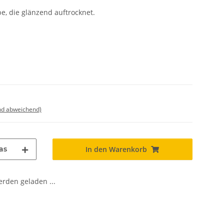
, die glänzend auftrocknet.
nd abweichend)
as
In den Warenkorb
den geladen ...