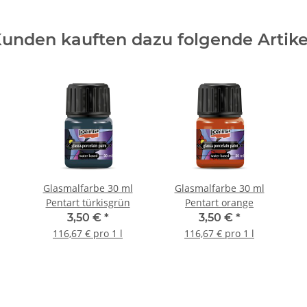
unden kauften dazu folgende Artike
Glasmalfarbe 30 ml
Glasmalfarbe 30 ml
Pentart türkisgrün
Pentart orange
3,50 €
*
3,50 €
*
116,67 € pro 1 l
116,67 € pro 1 l