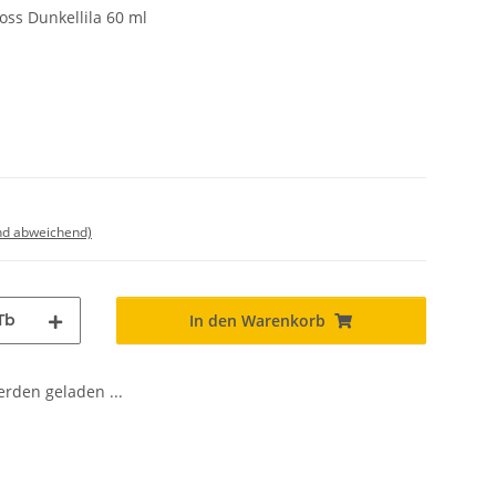
oss Dunkellila 60 ml
nd abweichend)
Tb
In den Warenkorb
den geladen ...