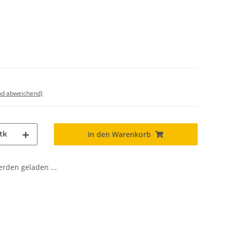
nd abweichend)
tk
In den Warenkorb
den geladen ...