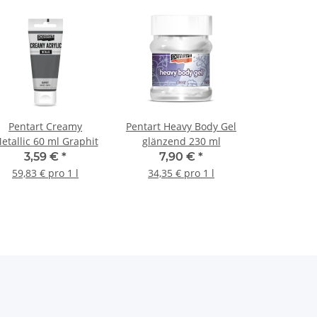
Pentart Creamy
Pentart Heavy Body Gel
etallic 60 ml Graphit
glänzend 230 ml
3,59 €
*
7,90 €
*
59,83 € pro 1 l
34,35 € pro 1 l