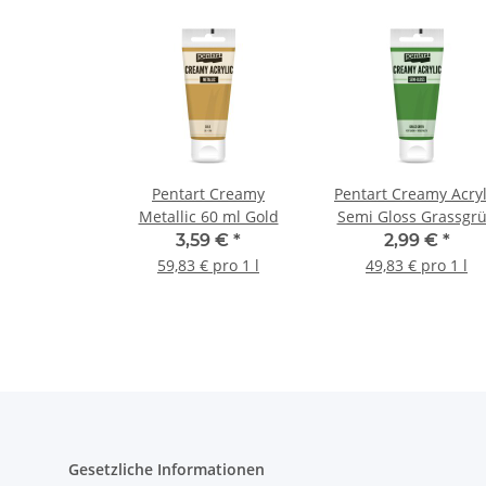
Pentart Creamy
Pentart Creamy Acryl
Metallic 60 ml Gold
Semi Gloss Grassgr
60 ml
3,59 €
*
2,99 €
*
59,83 € pro 1 l
49,83 € pro 1 l
Gesetzliche Informationen