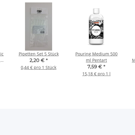
ic
Pipetten Set 5 Stück
Pouring Medium 500
ün
ml Pentart
M
2,20 €
*
7,59 €
*
0,44 € pro 1 Stück
15,18 € pro 1 l