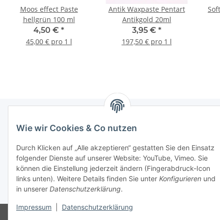
Moos effect Paste
Antik Waxpaste Pentart
Sof
hellgrün 100 ml
Antikgold 20ml
4,50 €
*
3,95 €
*
45,00 € pro 1 l
197,50 € pro 1 l
Wie wir Cookies & Co nutzen
Gesetzliche Informationen
Durch Klicken auf „Alle akzeptieren“ gestatten Sie den Einsatz
folgender Dienste auf unserer Website: YouTube, Vimeo. Sie
können die Einstellung jederzeit ändern (Fingerabdruck-Icon
Vertrag widerrufen
links unten). Weitere Details finden Sie unter
Konfigurieren
und
in unserer
Datenschutzerklärung
.
* Alle Preise inkl. gesetzlicher USt., zzgl.
Versand
Impressum
|
Datenschutzerklärung
© Babett Gapski