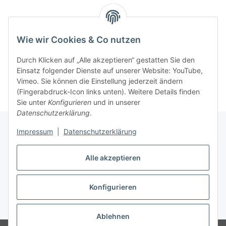
Wie wir Cookies & Co nutzen
Benachrichtigen, wenn verfügbar
Durch Klicken auf „Alle akzeptieren“ gestatten Sie den
Einsatz folgender Dienste auf unserer Website: YouTube,
Vimeo. Sie können die Einstellung jederzeit ändern
(Fingerabdruck-Icon links unten). Weitere Details finden
Sie unter
Konfigurieren
und in unserer
Datenschutzerklärung
.
Impressum
|
Datenschutzerklärung
Gesetzliche Informationen
Alle akzeptieren
Konfigurieren
Vertrag widerrufen
* Alle Preise inkl. gesetzlicher USt., zzgl.
Versand
Ablehnen