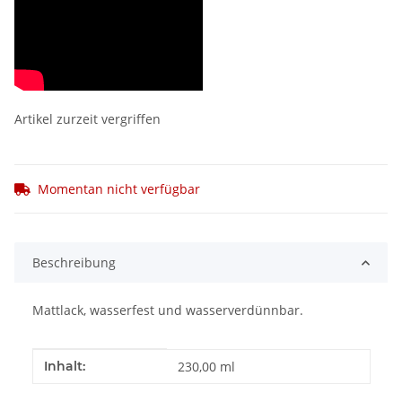
Artikel zurzeit vergriffen
Momentan nicht verfügbar
Beschreibung
Mattlack, wasserfest und wasserverdünnbar.
Produkteigenschaft
Wert
Inhalt:
230,00 ml