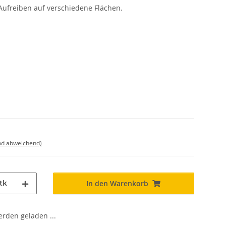
freiben auf verschiedene Flächen.
nd abweichend)
tk
In den Warenkorb
den geladen ...