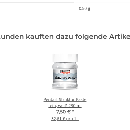
0,50 g
unden kauften dazu folgende Artike
Pentart Struktur Paste
fein, weiß 230 ml
7,50 €
*
32,61 € pro 1 l