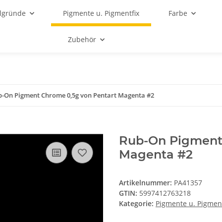
lgründe
Pigmente u. Pigmentfix
Farbe
Zubehör
b-On Pigment Chrome 0,5g von Pentart Magenta #2
Rub-On Pigment 
Magenta #2
Artikelnummer:
PA41357
GTIN:
5997412763218
Kategorie:
Pigmente u. Pigment