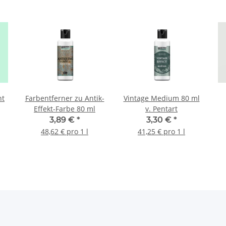
nt
Farbentferner zu Antik-
Vintage Medium 80 ml
Effekt-Farbe 80 ml
v. Pentart
3,89 €
*
3,30 €
*
48,62 € pro 1 l
41,25 € pro 1 l