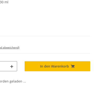
230 ml
nd abweichend)
In den Warenkorb
den geladen ...