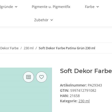
lgründe
Pigmente u. Pigmentfix
Farbe
Zubehör
 Dekor Farbe
230 ml
Soft Dekor Farbe Patina Grün 230 ml
Soft Dekor Farbe
Artikelnummer:
PA29343
GTIN:
5997412791082
HAN:
21658
Kategorie:
230 ml