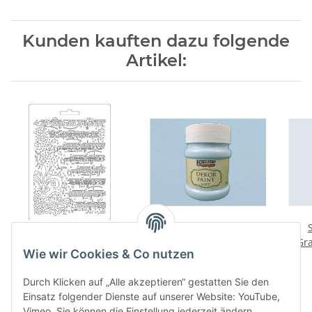
Kunden kauften dazu folgende
Artikel:
Strukturmatten
Soft Dekor Farbe Eisblau
Stemperia Molds DIN A5
/ ice-blue 230 ml
Gra
Wie wir Cookies & Co nutzen
Musik
jetzt nur
2,37 €
*
8,99 €
*
39,09 € pro 1 l
Durch Klicken auf „Alle akzeptieren“ gestatten Sie den
Einsatz folgender Dienste auf unserer Website: YouTube,
Vimeo. Sie können die Einstellung jederzeit ändern