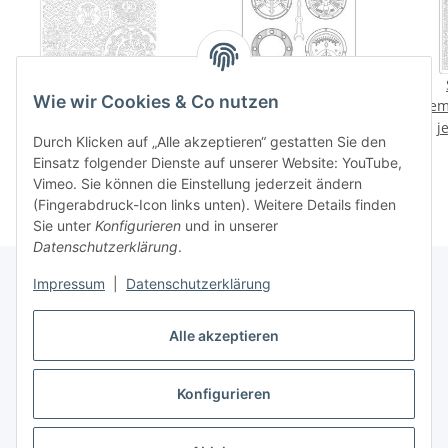
Strukturmatten
Strukturmatten
Wie wir Cookies & Co nutzen
Stemperia Molds DIN A5
Stemperia Molds DIN A4
Stem
Amazonia Texture
Lady Vagabund Lifestyle
jetzt nur
2,37 €
*
7,19 €
*
j
Durch Klicken auf „Alle akzeptieren“ gestatten Sie den
Anzeigen
Einsatz folgender Dienste auf unserer Website: YouTube,
Vimeo. Sie können die Einstellung jederzeit ändern
(Fingerabdruck-Icon links unten). Weitere Details finden
Sie unter
Konfigurieren
und in unserer
Datenschutzerklärung
.
Impressum
|
Datenschutzerklärung
Gesetzliche Informationen
Alle akzeptieren
Konfigurieren
Vertrag widerrufen
* Alle Preise inkl. gesetzlicher USt., zzgl.
Versand