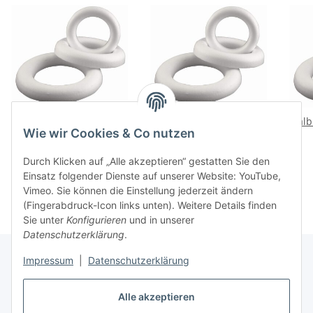
Halbring Styropor 7,5 cm
Halbring Styropor 10 cm
Halb
Wie wir Cookies & Co nutzen
Römer
Römer
0,40 €
*
0,40 €
*
Durch Klicken auf „Alle akzeptieren“ gestatten Sie den
Einsatz folgender Dienste auf unserer Website: YouTube,
Vimeo. Sie können die Einstellung jederzeit ändern
(Fingerabdruck-Icon links unten). Weitere Details finden
Sie unter
Konfigurieren
und in unserer
Datenschutzerklärung
.
Impressum
|
Datenschutzerklärung
Gesetzliche Informationen
Alle akzeptieren