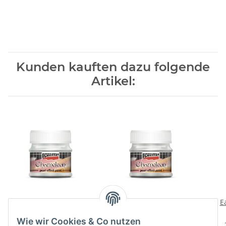
Kunden kauften dazu folgende
Artikel:
Chameleon Blau-Pfirsich
Chameleon Blau-Gold 50
E
50 ml Acryl Pentart
ml Acryl Pentart
Wie wir Cookies & Co nutzen
4,29 €
*
4,29 €
*