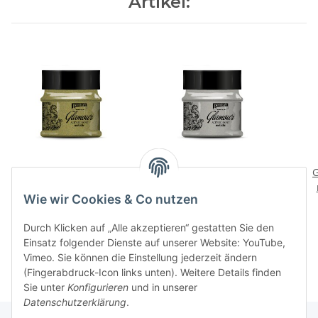
Artikel:
Glamour Metallic
Glamour Metallic platin
G
antikgold 50 ml
50 ml
Wie wir Cookies & Co nutzen
4,59 €
*
4,50 €
*
91,80 € pro 1 l
90,00 € pro 1 l
Durch Klicken auf „Alle akzeptieren“ gestatten Sie den
Einsatz folgender Dienste auf unserer Website: YouTube,
Vimeo. Sie können die Einstellung jederzeit ändern
(Fingerabdruck-Icon links unten). Weitere Details finden
Sie unter
Konfigurieren
und in unserer
Datenschutzerklärung
.