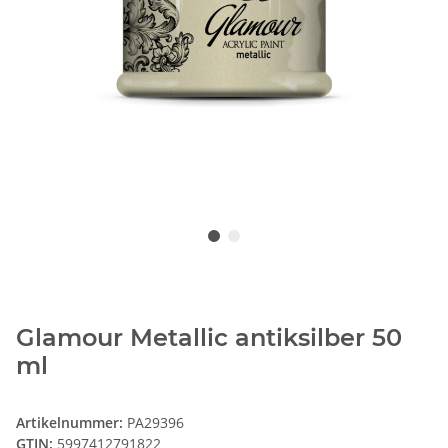
Glamour Metallic antiksilber 50
ml
Artikelnummer:
PA29396
GTIN:
5997412791822