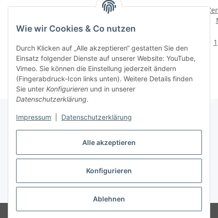
Pigmentfix
Vintage Medium 80 ml v.
Zer
Pigmentbinder 100ml
Pentart
Wie wir Cookies & Co nutzen
von Pentart
4,59 €
*
3,30 €
*
45,90 € pro 1 l
41,25 € pro 1 l
1
Durch Klicken auf „Alle akzeptieren“ gestatten Sie den
Einsatz folgender Dienste auf unserer Website: YouTube,
Vimeo. Sie können die Einstellung jederzeit ändern
(Fingerabdruck-Icon links unten). Weitere Details finden
Sie unter
Konfigurieren
und in unserer
Datenschutzerklärung
.
Impressum
|
Datenschutzerklärung
Gesetzliche Informationen
Alle akzeptieren
Konfigurieren
Vertrag widerrufen
* Alle Preise inkl. gesetzlicher USt., zzgl.
Versand
Ablehnen
© Babett Gapski