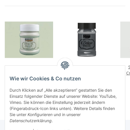
Soft Dekor Farbe
Deluxe Paste platinum
Moosgrün / lichen green
100 ml Pentart
C
Wie wir Cookies & Co nutzen
230 ml
8,99 €
*
3,90 €
*
39,09 € pro 1 l
39,00 € pro 1 l
Durch Klicken auf „Alle akzeptieren“ gestatten Sie den
Einsatz folgender Dienste auf unserer Website: YouTube,
Vimeo. Sie können die Einstellung jederzeit ändern
(Fingerabdruck-Icon links unten). Weitere Details finden
Sie unter
Konfigurieren
und in unserer
Datenschutzerklärung
.