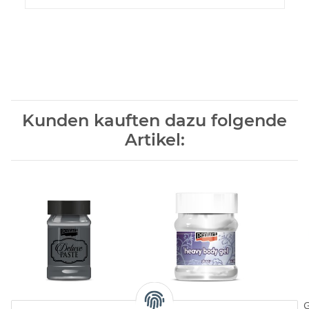
Kunden kauften dazu folgende
Artikel:
Deluxe Paste platinum
Pentart Heavy Body Gel
G