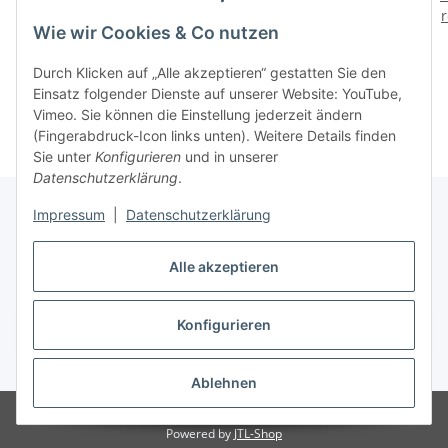
100 ml Pentart
glänzend 230 ml
r
Wie wir Cookies & Co nutzen
3,90 €
*
7,90 €
*
39,00 € pro 1 l
34,35 € pro 1 l
Durch Klicken auf „Alle akzeptieren“ gestatten Sie den
Einsatz folgender Dienste auf unserer Website: YouTube,
Vimeo. Sie können die Einstellung jederzeit ändern
(Fingerabdruck-Icon links unten). Weitere Details finden
Sie unter
Konfigurieren
und in unserer
Datenschutzerklärung
.
Impressum
|
Datenschutzerklärung
Gesetzliche Informationen
Alle akzeptieren
Konfigurieren
Vertrag widerrufen
* Alle Preise inkl. gesetzlicher USt., zzgl.
Versand
Ablehnen
© Babett Gapski
Powered by
JTL-Shop